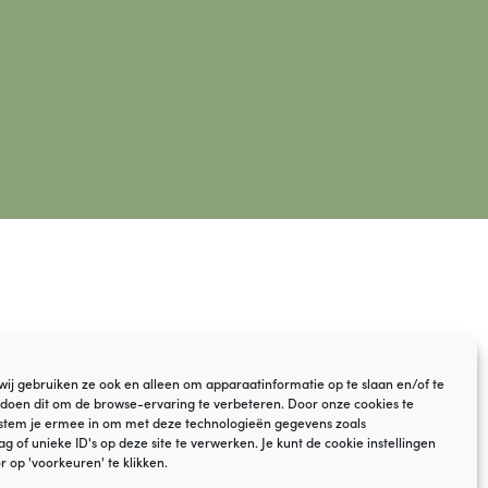
© VOF YaGi Yoga
 wij gebruiken ze ook en alleen om apparaatinformatie op te slaan en/of te
Disclaimer
doen dit om de browse-ervaring te verbeteren. Door onze cookies te
stem je ermee in om met deze technologieën gegevens zoals
Cookiebeleid
 of unieke ID's op deze site te verwerken. Je kunt de cookie instellingen
r op 'voorkeuren' te klikken.
Algemene Voorwaarden