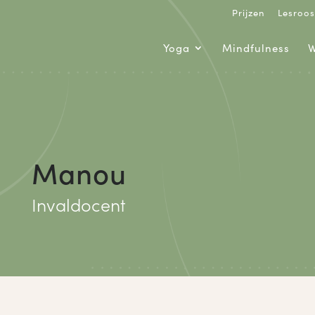
Prijzen
Lesroos
Yoga
Mindfulness
W
Manou
Invaldocent