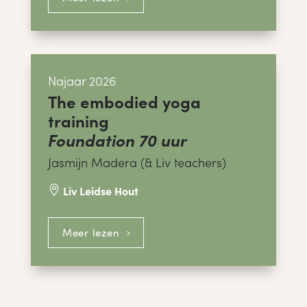
Najaar 2026
The embodied yoga
training
Foundation 70 uur
Jasmijn Madera (& Liv teachers)
Liv Leidse Hout

Meer lezen