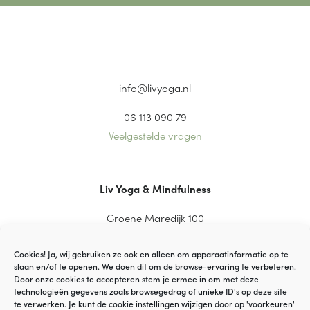
info@livyoga.nl
06 113 090 79
Veelgestelde vragen
Liv Yoga & Mindfulness
Groene Maredijk 100
2334 CT Leiden
Cookies! Ja, wij gebruiken ze ook en alleen om apparaatinformatie op te
slaan en/of te openen. We doen dit om de browse-ervaring te verbeteren.
Door onze cookies te accepteren stem je ermee in om met deze
technologieën gegevens zoals browsegedrag of unieke ID's op deze site
© VOF YaGi Yoga
te verwerken. Je kunt de cookie instellingen wijzigen door op 'voorkeuren'