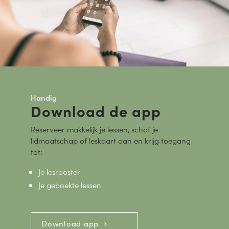
Handig
Download de app
Reserveer makkelijk je lessen, schaf je
lidmaatschap of leskaart aan en krijg toegang
tot:
Je lesrooster
Je geboekte lessen
Download app