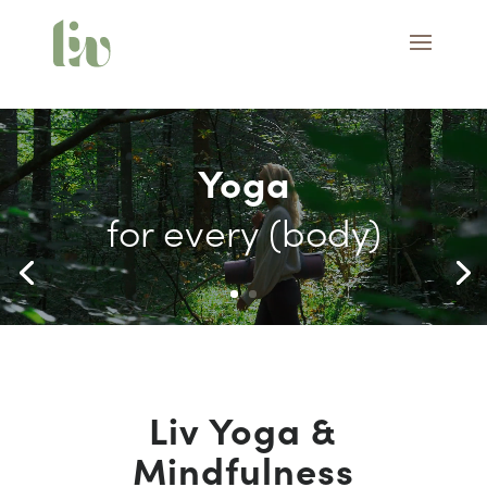
Videospeler
Videospeler
Yoga
for every (body)
Liv Yoga &
Mindfulness