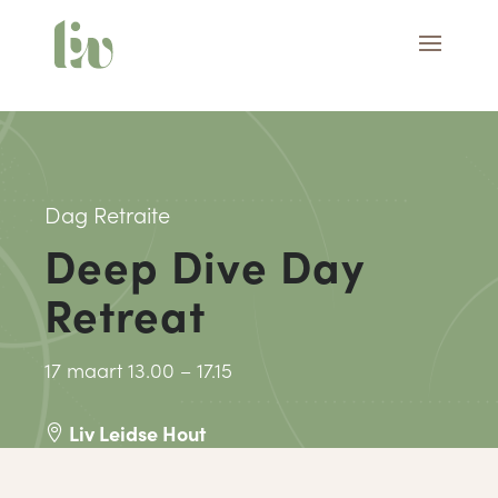
Dag Retraite
Deep Dive Day
Retreat
17 maart 13.00 – 17.15
Liv Leidse Hout
