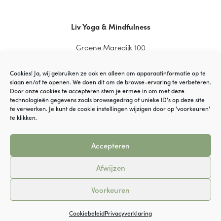
Liv Yoga & Mindfulness
Groene Maredijk 100
2334 CT Leiden
Cookies! Ja, wij gebruiken ze ook en alleen om apparaatinformatie op te
slaan en/of te openen. We doen dit om de browse-ervaring te verbeteren.
Door onze cookies te accepteren stem je ermee in om met deze
technologieën gegevens zoals browsegedrag of unieke ID's op deze site
© VOF YaGi Yoga
te verwerken. Je kunt de cookie instellingen wijzigen door op 'voorkeuren'
te klikken.
Disclaimer
Accepteren
Cookiebeleid
Afwijzen
Algemene Voorwaarden
Voorkeuren
Cookiebeleid
Privacyverklaring