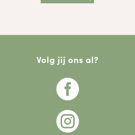
Volg jij ons al?

