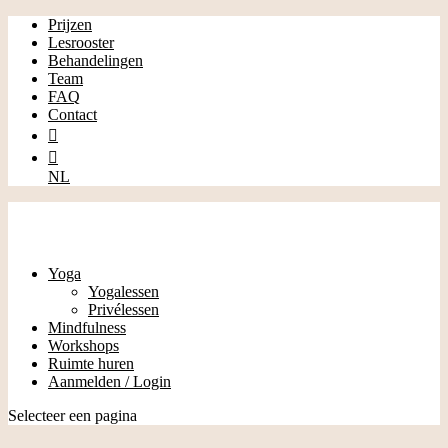
Prijzen
Lesrooster
Behandelingen
Team
FAQ
Contact


NL
Yoga
Yogalessen
Privélessen
Mindfulness
Workshops
Ruimte huren
Aanmelden / Login
Selecteer een pagina