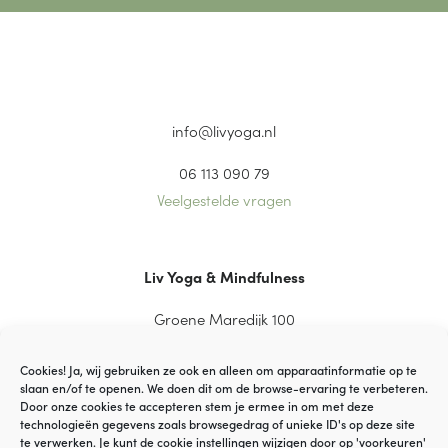
info@livyoga.nl
06 113 090 79
Veelgestelde vragen
Liv Yoga & Mindfulness
Groene Maredijk 100
2334 CT Leiden
Cookies! Ja, wij gebruiken ze ook en alleen om apparaatinformatie op te
slaan en/of te openen. We doen dit om de browse-ervaring te verbeteren.
Door onze cookies te accepteren stem je ermee in om met deze
technologieën gegevens zoals browsegedrag of unieke ID's op deze site
© VOF YaGi Yoga
te verwerken. Je kunt de cookie instellingen wijzigen door op 'voorkeuren'