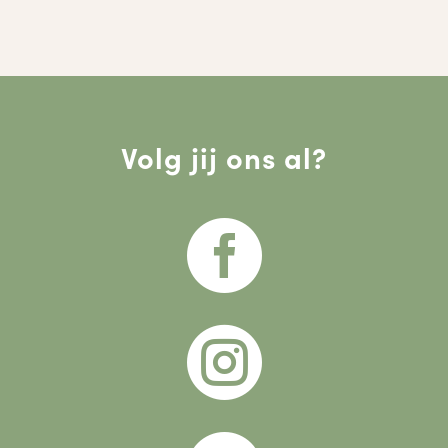
Volg jij ons al?

