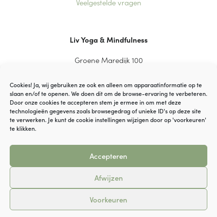
Veelgestelde vragen
Liv Yoga & Mindfulness
Groene Maredijk 100
2334 CT Leiden
Cookies! Ja, wij gebruiken ze ook en alleen om apparaatinformatie op te
slaan en/of te openen. We doen dit om de browse-ervaring te verbeteren.
Door onze cookies te accepteren stem je ermee in om met deze
technologieën gegevens zoals browsegedrag of unieke ID's op deze site
© VOF YaGi Yoga
te verwerken. Je kunt de cookie instellingen wijzigen door op 'voorkeuren'
te klikken.
Disclaimer
Accepteren
Cookiebeleid
Afwijzen
Algemene Voorwaarden
Voorkeuren