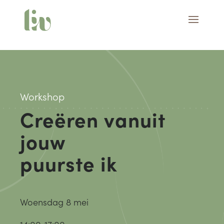
Workshop
Creëren vanuit
jouw
puurste ik
Woensdag 8 mei