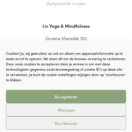
Veelgestelde vragen
Liv Yoga & Mindfulness
Groene Maredijk 100
2334 CT Leiden
Cookies! Ja, wij gebruiken ze ook en alleen om apparaatinformatie op te
slaan en/of te openen. We doen dit om de browse-ervaring te verbeteren.
Door onze cookies te accepteren stem je ermee in om met deze
technologieën gegevens zoals browsegedrag of unieke ID's op deze site
© VOF YaGi Yoga
te verwerken. Je kunt de cookie instellingen wijzigen door op 'voorkeuren'
te klikken.
Disclaimer
Accepteren
Cookiebeleid
Afwijzen
Algemene Voorwaarden
Voorkeuren