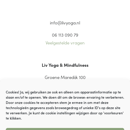
info@livyoga.nl
06 113 090 79
Veelgestelde vragen
Liv Yoga & Mindfulness
Groene Maredijk 100
2334 CT Leiden
Cookies! Ja, wij gebruiken ze ook en alleen om apparaatinformatie op te
slaan en/of te openen. We doen dit om de browse-ervaring te verbeteren.
Door onze cookies te accepteren stem je ermee in om met deze
technologieën gegevens zoals browsegedrag of unieke ID's op deze site
© VOF YaGi Yoga
te verwerken. Je kunt de cookie instellingen wijzigen door op 'voorkeuren'
te klikken.
Disclaimer