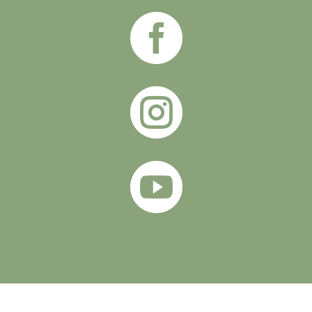


