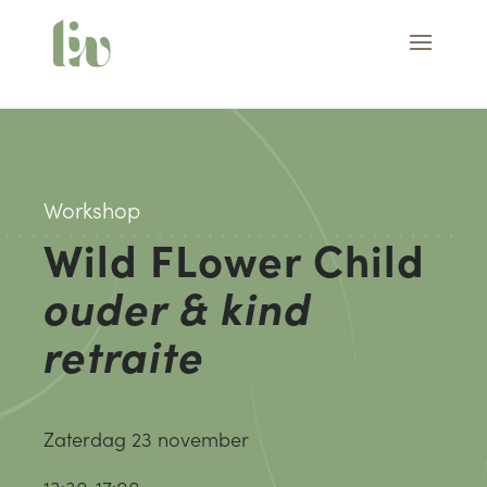
Workshop
Wild FLower Child
ouder & kind
retraite
Zaterdag 23 november