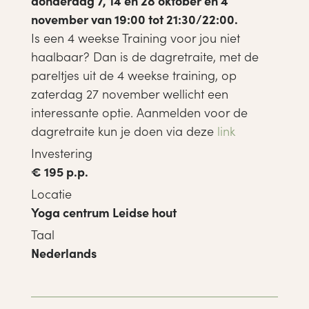
donderdag 7, 14 en 28 oktober en 4
november van 19:00 tot 21:30/22:00.
Is een 4 weekse Training voor jou niet
haalbaar? Dan is de dagretraite, met de
pareltjes uit de 4 weekse training, op
zaterdag 27 november wellicht een
interessante optie. Aanmelden voor de
dagretraite kun je doen via deze
link
Investering
€ 195 p.p.
Locatie
Yoga centrum Leidse hout
Taal
Nederlands