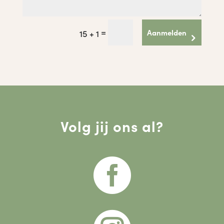
=
Aanmelden
15 + 1
Volg jij ons al?
