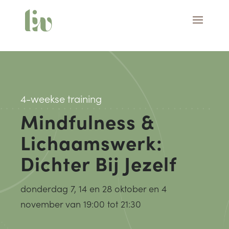
4-weekse training
Mindfulness &
Lichaamswerk:
Dichter Bij Jezelf
donderdag 7, 14 en 28 oktober en 4
november van 19:00 tot 21:30