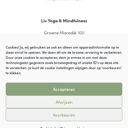
Liv Yoga & Mindfulness
Groene Maredijk 100
2334 CT Leiden
Cookies! Ja, wij gebruiken ze ook en alleen om apparaatinformatie op te
slaan en/of te openen. We doen dit om de browse-ervaring te verbeteren.
Door onze cookies te accepteren stem je ermee in om met deze
technologieën gegevens zoals browsegedrag of unieke ID's op deze site
© VOF YaGi Yoga
te verwerken. Je kunt de cookie instellingen wijzigen door op 'voorkeuren'
te klikken.
Disclaimer
Accepteren
Cookiebeleid
Afwijzen
Algemene Voorwaarden
Voorkeuren