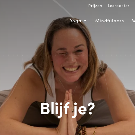
Prijzen
Lesrooster
Yoga
Mindfulness
W
Blijf je?