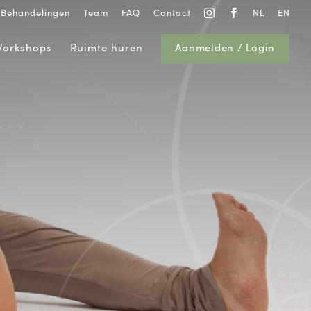
Behandelingen
Team
FAQ
Contact
NL
EN


orkshops
Ruimte huren
Aanmelden / Login