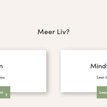
Meer Liv?
n
Mindf
jou
Leer t
nl
Lees