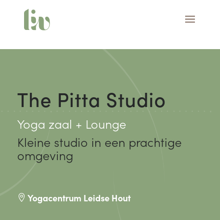
The Pitta Studio
Yoga zaal + Lounge
Kleine studio in een prachtige
omgeving
Yogacentrum Leidse Hout
